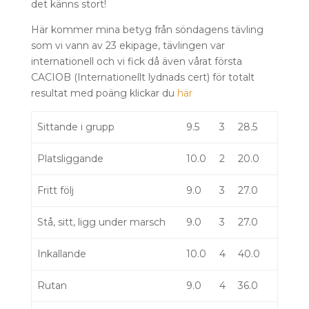
det känns stort!
Här kommer mina betyg från söndagens tävling
som vi vann av 23 ekipage, tävlingen var
internationell och vi fick då även vårat första
CACIOB (Internationellt lydnads cert) för totalt
resultat med poäng klickar du
här
Sittande i grupp
9.5
3
28.5
Platsliggande
10.0
2
20.0
Fritt följ
9.0
3
27.0
Stå, sitt, ligg under marsch
9.0
3
27.0
Inkallande
10.0
4
40.0
Rutan
9.0
4
36.0