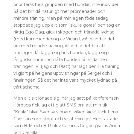
prioriteras hela gruppen med hundar, inte individer.
Så det blir då naturligt mer promenader och
mindre träning. Men på min egen födelsedag
stoppade jag upp allt som “skulle göras” och tog en
riktig Ego Dag, gick i skogen och tränade lydnad
(med kommendering av Vidar) Lyx! Ibland är det
bra med mindre träning, ibland är det bra att
träningen får lägga sig hos hunden, lägga sig i
långtidsminnet och låta hunden få landa lite i
träningen. Vi (jag och Plätt) har lagt den lilla träning
vi gjort på helgens uppvisningar på Sergel och i
finalringen. Så det har inte varit mycket lydnad på
vårt schema.
Men allt slit lönade sig, när jag satt på konferensen
i lördags fick jag ett glatt SMS om att min tik
“Koala” blivit Svensk vinnare, vilken kick! Tack Lena
Carlsson som klippt och visat min tjej! Hon slutade
som BIM och BIR blev Camms Ceger, grattis Anna
och Camilla!