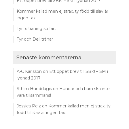
Ett öppet brev till SBK! – SM i lydnad 2017
Kommer kallad men ej strax, ty född till slav är
ingen tax…
Tyr`s träning so far..
Tyr och Dell tränar
Senaste kommentarerna
A-C Karlsson
on
Ett öppet brev till SBK! – SM i
lydnad 2017
Sthlm Hunddagis
on
Hundar och barn ska inte
vara tillsammans!
Jessica Pelz
on
Kommer kallad men ej strax, ty
född till slav är ingen tax…