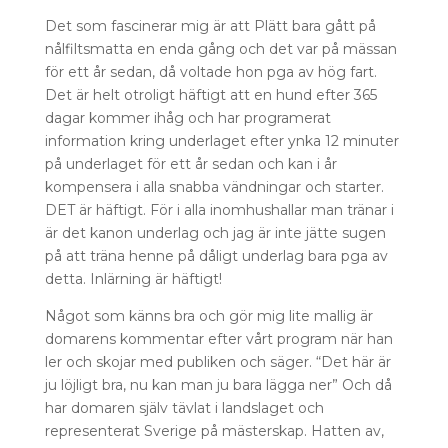
Det som fascinerar mig är att Plätt bara gått på
nålfiltsmatta en enda gång och det var på mässan
för ett år sedan, då voltade hon pga av hög fart.
Det är helt otroligt häftigt att en hund efter 365
dagar kommer ihåg och har programerat
information kring underlaget efter ynka 12 minuter
på underlaget för ett år sedan och kan i år
kompensera i alla snabba vändningar och starter.
DET är häftigt. För i alla inomhushallar man tränar i
är det kanon underlag och jag är inte jätte sugen
på att träna henne på dåligt underlag bara pga av
detta. Inlärning är häftigt!
Något som känns bra och gör mig lite mallig är
domarens kommentar efter vårt program när han
ler och skojar med publiken och säger. “Det här är
ju löjligt bra, nu kan man ju bara lägga ner” Och då
har domaren själv tävlat i landslaget och
representerat Sverige på mästerskap. Hatten av,