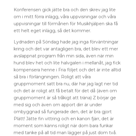
Konferensen gick jätte bra och den skrev jag lite
om i mitt förra inlägg, våra uppvisningar och våra
uppvisningar till förmånen för Musikhjälpen ska få
ett helt eget inlägg, så det kommer.
Lydnaden på Söndag hade jag inga förväntningar
kring och det var antagligen bra, det blev ett mer
avslappnat program från min sida, även när min
hund blev het och lite halvgalen i mellanåt, jag fick
kompensera henne i Fria följet och det är inte alltid
så bra i förlängningen. Roligt att våra
gruppmoment satt bra nu, där har jag lagt ner tid
och det är roligt att få betalt för det då (även om
gruppmoment är så tråkigt att träna) Z börjar ge
med sig och även om apport dirr är under
ombyggnad så fungerade den, det är bra gjort
Plätt! Jätte fin vittring och en kanon fjärr, det är
moment som känns roligt när dom bara funkar
med tanke på all tid man lägger på just dom två.