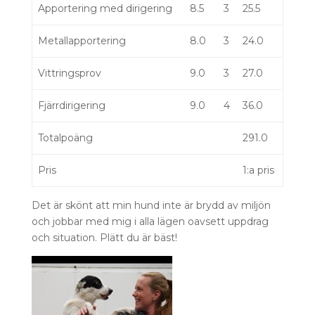
Apportering med dirigering
8.5
3
25.5
Metallapportering
8.0
3
24.0
Vittringsprov
9.0
3
27.0
Fjärrdirigering
9.0
4
36.0
Totalpoäng
291.0
Pris
1:a pris
Det är skönt att min hund inte är brydd av miljön
och jobbar med mig i alla lägen oavsett uppdrag
och situation. Plätt du är bäst!