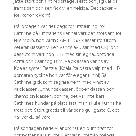
jätte stort och fint reportage, Plätt och jag var på
framsidan och sen fick vi en helsida. Det tackar vi
för, kanonreklam!
På lördagen var det dags för utställning, för
Cathrine på Elfmarlens kennel vart det storslam för
Nils Molin, hon vann SAMTLIGA klasser (förutom
veteranklassen vilken vanns av Csar med CK), och
dessutom vart hon BIR med sin egnauppfödda
Azita och Csar tog BIM, valpklassen vanns av
Koalas syster Bezzie (Koala 2:a bästa valp med HP,
domaren tyckte hon var för elegant, hihi) Så
Cathrine gick som segrare hem med vinst av
valpklassen, unhundsklassen, öppenklassen och
champion klassen, och nej det var inte bara
Cathrines hundar på plats fast man skulle kunna ha
trott det! Stort grattis till världens gulligaste C, det
här var du så värd.
På söndagen hade vi anordnat en pumiträff för
norrbottens alla pumi! Det var pumi från många