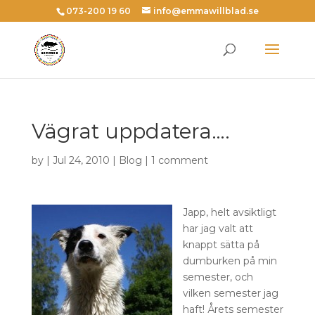
073-200 19 60
info@emmawillblad.se
Vägrat uppdatera….
by | Jul 24, 2010 |
Blog
|
1 comment
Japp, helt avsiktligt
har jag valt att
knappt sätta på
dumburken på min
semester, och
vilken semester jag
haft! Årets semester