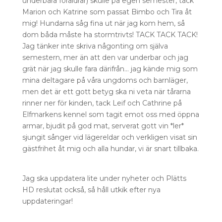
underbara föräldrar) skulle på egen semester, tack
Marion och Katrine som passat Bimbo och Tira åt
mig! Hundarna såg fina ut när jag kom hem, så
dom båda måste ha stormtrivts! TACK TACK TACK!
Jag tänker inte skriva någonting om själva
semestern, mer än att den var underbar och jag
grät när jag skulle fara därifrån… jag kände mig som
mina deltagare på våra ungdoms och barnläger,
men det är ett gott betyg ska ni veta när tårarna
rinner ner för kinden, tack Leif och Cathrine på
Elfmarkens kennel som tagit emot oss med öppna
armar, bjudit på god mat, serverat gott vin *ler*
sjungit sånger vid lägereldar och verkligen visat sin
gästfrihet åt mig och alla hundar, vi är snart tillbaka.
Jag ska uppdatera lite under nyheter och Plätts
HD reslutat också, så håll utkik efter nya
uppdateringar!