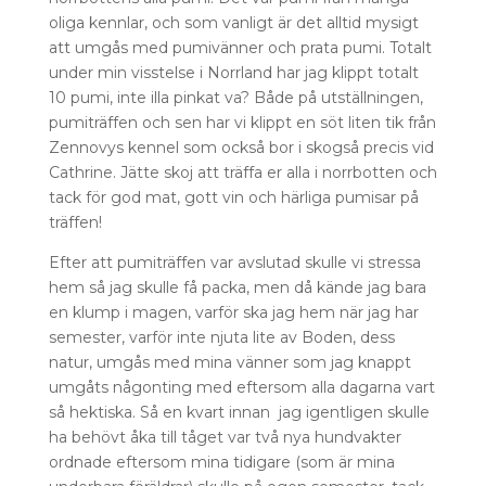
oliga kennlar, och som vanligt är det alltid mysigt
att umgås med pumivänner och prata pumi. Totalt
under min visstelse i Norrland har jag klippt totalt
10 pumi, inte illa pinkat va? Både på utställningen,
pumiträffen och sen har vi klippt en söt liten tik från
Zennovys kennel som också bor i skogså precis vid
Cathrine. Jätte skoj att träffa er alla i norrbotten och
tack för god mat, gott vin och härliga pumisar på
träffen!
Efter att pumiträffen var avslutad skulle vi stressa
hem så jag skulle få packa, men då kände jag bara
en klump i magen, varför ska jag hem när jag har
semester, varför inte njuta lite av Boden, dess
natur, umgås med mina vänner som jag knappt
umgåts någonting med eftersom alla dagarna vart
så hektiska. Så en kvart innan jag igentligen skulle
ha behövt åka till tåget var två nya hundvakter
ordnade eftersom mina tidigare (som är mina