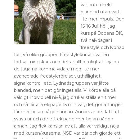
vart inte direkt
planerad utan vart
lite mer impuls. Den
15-16 Juli höll jag
kurs på Bodens BK,
två halvdagar i
freestyle och lydnad
för två olika grupper. Freestylekursen var en
fortsättningskurs och det är alltid roligt att hjälpa
deltagarna komma vidare med lite mer
avancerade freestylerörelser, uthållighet,
signalkontroll etc. Lydnadsgruppen var jätte
blandad, men det gör inget alls. Vi körde alla på
väldigt individuell nivå, jag brukar ställa en timer
och så får alla ekipage 15 min var, det gör att ingen
får mer tid än någon annan. Annars är det lätt att
sväva ur och ge ett ekipage mer tid än någon
annan. Jag fick känslan av att alla var väldigt nöja
med kursen/kurserna. NSD var där och gjorde ett