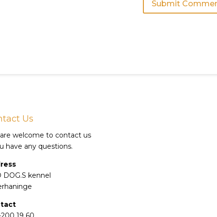
tact Us
 are welcome to contact us
ou have any questions.
ress
 DOG.S kennel
erhaninge
tact
-200 19 60