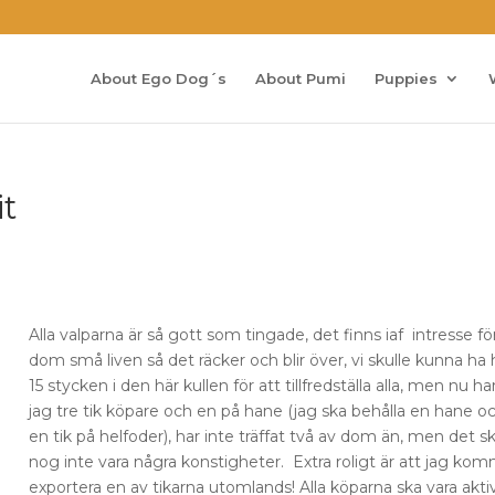
About Ego Dog´s
About Pumi
Puppies
it
Alla valparna är så gott som tingade, det finns iaf intresse fö
dom små liven så det räcker och blir över, vi skulle kunna ha 
15 stycken i den här kullen för att tillfredställa alla, men nu ha
jag tre tik köpare och en på hane (jag ska behålla en hane o
en tik på helfoder), har inte träffat två av dom än, men det s
nog inte vara några konstigheter. Extra roligt är att jag ko
exportera en av tikarna utomlands! Alla köparna ska vara akti