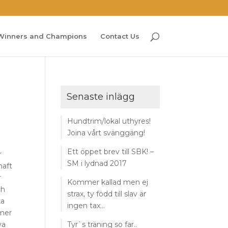
Winners and Champions
Contact Us
Senaste inlägg
Hundtrim/lokal uthyres!
Joina vårt svänggäng!
Ett öppet brev till SBK! –
r
SM i lydnad 2017
haft
r
Kommer kallad men ej
ch
strax, ty född till slav är
ka
ingen tax…
mmer
va
Tyr`s träning so far..