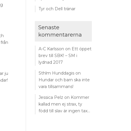
ag
Tyr och Dell tränar
e
Senaste
kommentarerna
ch
 från
A-C Karlsson
on
Ett öppet
brev till SBK! – SM i
lydnad 2017
Sthlm Hunddagis
on
ar ju
Hundar och barn ska inte
dar!
vara tillsammans!
Jessica Pelz
on
Kommer
kallad men ej strax, ty
född till slav är ingen tax…