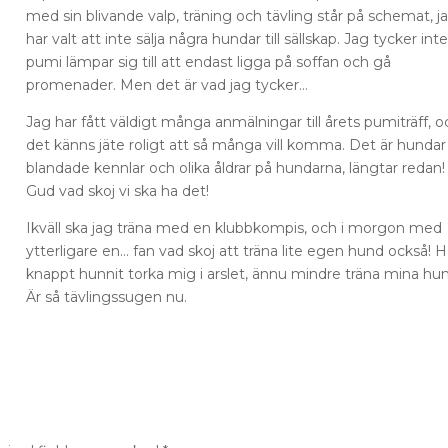
med sin blivande valp, träning och tävling står på schemat, j
har valt att inte sälja några hundar till sällskap. Jag tycker int
pumi lämpar sig till att endast ligga på soffan och gå
promenader. Men det är vad jag tycker…
Jag har fått väldigt många anmälningar till årets pumiträff, o
det känns jäte roligt att så många vill komma. Det är hundar
blandade kennlar och olika åldrar på hundarna, längtar redan!
Gud vad skoj vi ska ha det!
Ikväll ska jag träna med en klubbkompis, och i morgon med
ytterligare en… fan vad skoj att träna lite egen hund också! H
knappt hunnit torka mig i arslet, ännu mindre träna mina hun
Är så tävlingssugen nu.