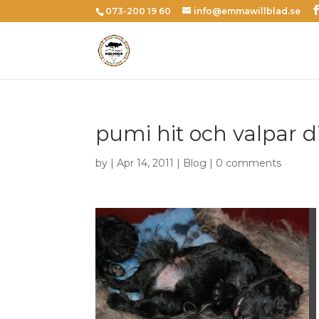
073-200 19 60
info@emmawillblad.se
pumi hit och valpar d
by | Apr 14, 2011 |
Blog
|
0 comments