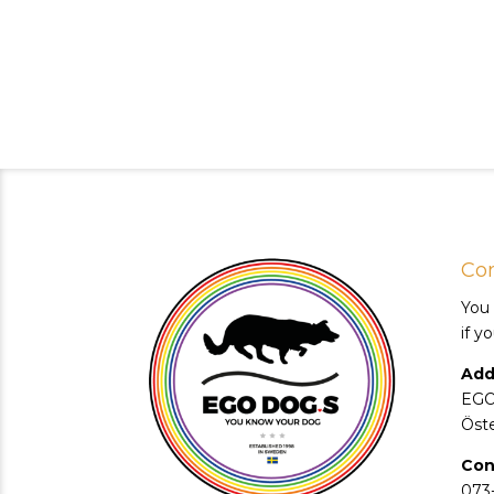
Con
You
if y
Add
EGO
Öst
Con
073