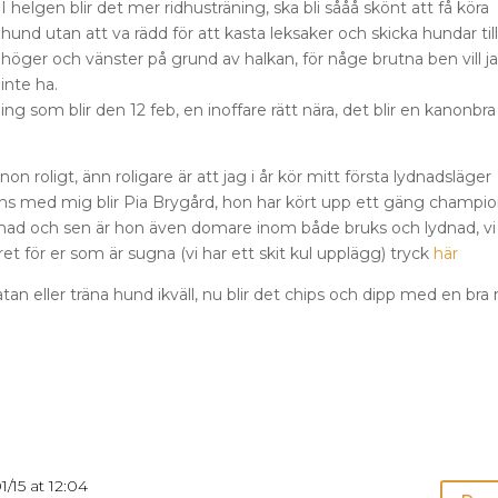
I helgen blir det mer ridhusträning, ska bli sååå skönt att få köra
hund utan att va rädd för att kasta leksaker och skicka hundar til
höger och vänster på grund av halkan, för någe brutna ben vill j
inte ha.
ing som blir den 12 feb, en inoffare rätt nära, det blir en kanonbra
!
on roligt, änn roligare är att jag i år kör mitt första lydnadsläger
mans med mig blir Pia Brygård, hon har kört upp ett gäng champi
ydnad och sen är hon även domare inom både bruks och lydnad, vi
t för er som är sugna (vi har ett skit kul upplägg) tryck
här
tan eller träna hund ikväll, nu blir det chips och dipp med en bra r
1/15 at 12:04