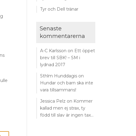
l
Tyr och Dell tränar
ag
Senaste
kommentarerna
A-C Karlsson
on
Ett öppet
ons
brev till SBK! – SM i
lydnad 2017
Sthlm Hunddagis
on
ulle
Hundar och barn ska inte
vara tillsammans!
Jessica Pelz
on
Kommer
kallad men ej strax, ty
född till slav är ingen tax…