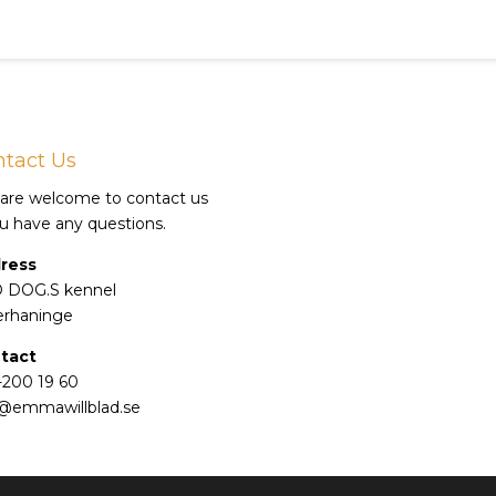
tact Us
 are welcome to contact us
ou have any questions.
ress
 DOG.S kennel
erhaninge
tact
-200 19 60
o@emmawillblad.se