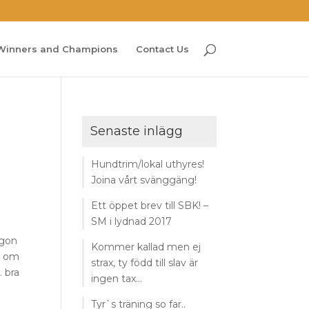
Winners and Champions
Contact Us
Senaste inlägg
Hundtrim/lokal uthyres!
Joina vårt svänggäng!
Ett öppet brev till SBK! –
SM i lydnad 2017
rgon
Kommer kallad men ej
) om
strax, ty född till slav är
… bra
ingen tax…
Tyr`s träning so far..