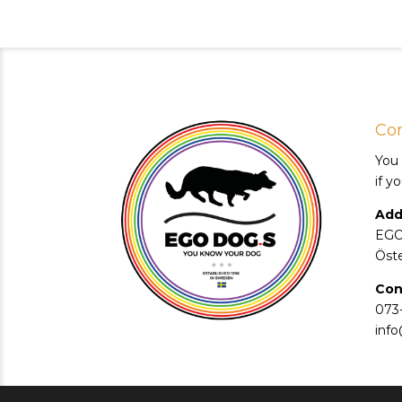
Con
You
if y
Add
EGO
Öst
Con
073
inf