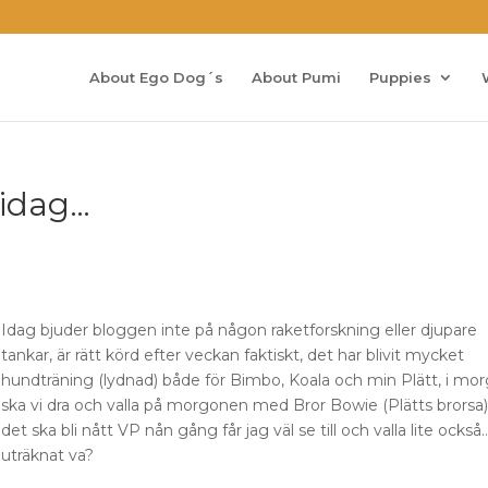
About Ego Dog´s
About Pumi
Puppies
 idag…
Idag bjuder bloggen inte på någon raketforskning eller djupare
tankar, är rätt körd efter veckan faktiskt, det har blivit mycket
hundträning (lydnad) både för Bimbo, Koala och min Plätt, i mo
ska vi dra och valla på morgonen med Bror Bowie (Plätts brorsa
det ska bli nått VP nån gång får jag väl se till och valla lite också
uträknat va?