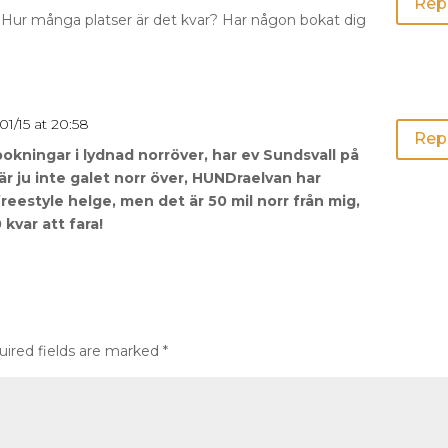
Rep
Hur många platser är det kvar? Har någon bokat dig
01/15 at 20:58
Rep
bokningar i lydnad norröver, har ev Sundsvall på
r ju inte galet norr över, HUNDraelvan har
reestyle helge, men det är 50 mil norr från mig,
 kvar att fara!
uired fields are marked
*