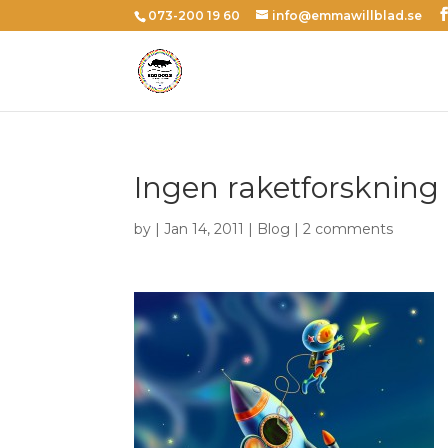
073-200 19 60
info@emmawillblad.se
Ingen raketforskning
by | Jan 14, 2011 |
Blog
|
2 comments