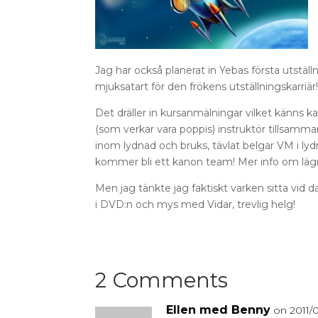
Jag har också planerat in Yebas första utställn
mjuksatart för den frökens utställningskarriär
Det dräller in kursanmälningar vilket känns kan
(som verkar vara poppis) instruktör tillsam
inom lydnad och bruks, tävlat belgar VM i l
kommer bli ett kanon team! Mer info om lägre
Men jag tänkte jag faktiskt varken sitta vid da
i DVD:n och mys med Vidar, trevlig helg!
2 Comments
Ellen med Benny
on 2011/0