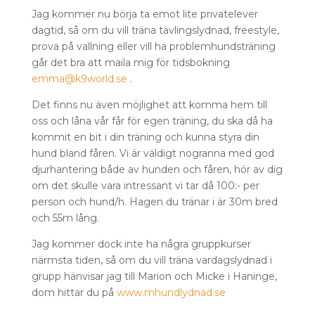
Jag kommer nu börja ta emot lite privatelever
dagtid, så om du vill träna tävlingslydnad, freestyle,
prova på vallning eller vill ha problemhundsträning
går det bra att maila mig för tidsbokning
emma@k9world.se
.
Det finns nu även möjlighet att komma hem till
oss och låna vår får för egen träning, du ska då ha
kommit en bit i din träning och kunna styra din
hund bland fåren. Vi är väldigt nogranna med god
djurhantering både av hunden och fåren, hör av dig
om det skulle vara intressant vi tar då 100:- per
person och hund/h. Hagen du tränar i är 30m bred
och 55m lång.
Jag kommer dock inte ha några gruppkurser
närmsta tiden, så om du vill träna vardagslydnad i
grupp hänvisar jag till Marion och Micke i Haninge,
dom hittar du på
www.mhundlydnad.se