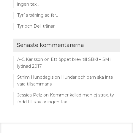
ingen tax…
Tyr`s träning so far..
Tyr och Dell tränar
Senaste kommentarerna
A-C Karlsson
on
Ett öppet brev till SBK! – SM i
lydnad 2017
Sthlm Hunddagis
on
Hundar och barn ska inte
vara tillsammans!
Jessica Pelz
on
Kommer kallad men ej strax, ty
född till slav är ingen tax…