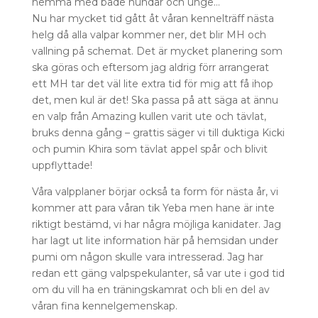
hemma med både hundar och unge…
Nu har mycket tid gått åt våran kennelträff nästa
helg då alla valpar kommer ner, det blir MH och
vallning på schemat. Det är mycket planering som
ska göras och eftersom jag aldrig förr arrangerat
ett MH tar det väl lite extra tid för mig att få ihop
det, men kul är det! Ska passa på att säga at ännu
en valp från Amazing kullen varit ute och tävlat,
bruks denna gång – grattis säger vi till duktiga Kicki
och pumin Khira som tävlat appel spår och blivit
uppflyttade!
Våra valpplaner börjar också ta form för nästa år, vi
kommer att para våran tik Yeba men hane är inte
riktigt bestämd, vi har några möjliga kanidater. Jag
har lagt ut lite information här på hemsidan under
pumi om någon skulle vara intresserad. Jag har
redan ett gäng valpspekulanter, så var ute i god tid
om du vill ha en träningskamrat och bli en del av
våran fina kennelgemenskap.