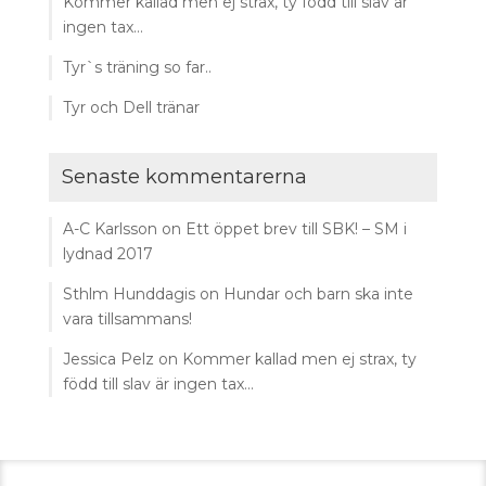
Kommer kallad men ej strax, ty född till slav är
ingen tax…
Tyr`s träning so far..
Tyr och Dell tränar
Senaste kommentarerna
A-C Karlsson
on
Ett öppet brev till SBK! – SM i
lydnad 2017
Sthlm Hunddagis
on
Hundar och barn ska inte
vara tillsammans!
Jessica Pelz
on
Kommer kallad men ej strax, ty
född till slav är ingen tax…