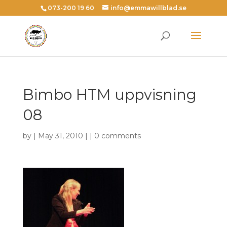
073-200 19 60
info@emmawillblad.se
Bimbo HTM uppvisning
08
by | May 31, 2010 | |
0 comments