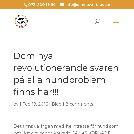
073-200 19 60
info@emmawillblad.se
Dom nya
revolutionerande svaren
på alla hundproblem
finns här!!!
by | Feb 19, 2016 |
Blog
|
8 comments
Det finns väl ingen med lite intresse för hund som
inte läst om denna korkade, JA LÄS KORKADE