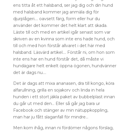
ens titta åt ett halsband, ser jag dig och din hund
med halsband kommer jag anmäla dig för
djurplågeri…. oavsett färg, form eller hur du
använder det kommer det helt klart att skada.
Läste till och med en artikel igår senast som var
skriven av en kvinna som inte ens hade hund, och
till och med hon förstår allvaret i det här med
halsband. Läsvärd artikel…. Förstår ni, om hon som
inte ens har en hund förstår det, då måste vi
hundägare helt enkelt öppna ögonen, hundvänner
det är dags nu….
Det är dags att mixa ananasen, dra till kongo, köra
alfarullning, grilla en sojakorv och linda in hela
hunden i ett stort jäkla paket av bubbelplast innan
du går ut med den… Eller så går jag bara ur
Facebook och stänger av min nätuppkoppling,
man har ju fått slaganfall för mindre…
Men kom ihåg, innan ni fördömer någons förslag,