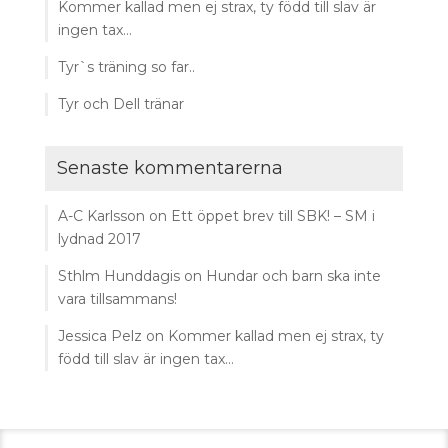
Kommer kallad men ej strax, ty född till slav är
ingen tax…
Tyr`s träning so far..
Tyr och Dell tränar
Senaste kommentarerna
A-C Karlsson
on
Ett öppet brev till SBK! – SM i
lydnad 2017
Sthlm Hunddagis
on
Hundar och barn ska inte
vara tillsammans!
Jessica Pelz
on
Kommer kallad men ej strax, ty
född till slav är ingen tax…