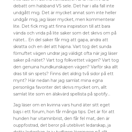
debatt om halsband VS sele. Det har i alla fall inte
undgått mig. Det är mycket annat som inte heller
undgår mig, jag läser mycket, men kommenterar
lite. Det fick mig att finna inspiration till att bara
vända och vrida på lite saker som det skrivs om på
nätet… En del saker får mig att gapa, andra att
skratta och en del att häpna. Vart tog det sunda
förnuftet vägen undrar jag väldigt ofta när jag läser
saker på nätet? Vart tog folkvettet vägen? Vart tog
den genuina hundkunskapen vägen? Varför ska allt
dras till sin spets? Finns det aldrig två sidor på ett
mynt? Här nedan har jag samlat mina egna
personliga favoriter det skrivs mycket om, allt
samlat lite som en älskvärd spellista på spotify…
Jag läser om en kvinna vars hund äter sitt eget
bajs i ett forum, hon får många tips. Det är för att
hunden har vitaminbrist, den får fel mat, den är
ouppfostrad, det beror på uteblivet ledarskap, ja