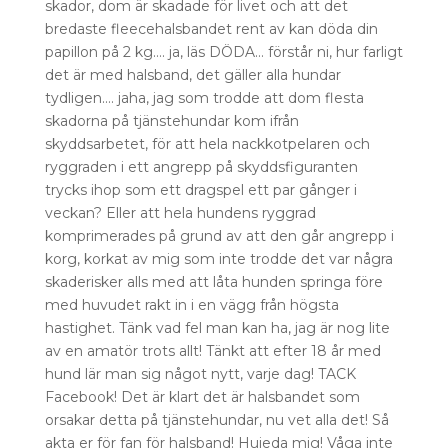
skador, dom är skadade för livet och att det
bredaste fleecehalsbandet rent av kan döda din
papillon på 2 kg…. ja, läs DÖDA… förstår ni, hur farligt
det är med halsband, det gäller alla hundar
tydligen…. jaha, jag som trodde att dom flesta
skadorna på tjänstehundar kom ifrån
skyddsarbetet, för att hela nackkotpelaren och
ryggraden i ett angrepp på skyddsfiguranten
trycks ihop som ett dragspel ett par gånger i
veckan? Eller att hela hundens ryggrad
komprimerades på grund av att den går angrepp i
korg, korkat av mig som inte trodde det var några
skaderisker alls med att låta hunden springa före
med huvudet rakt in i en vägg från högsta
hastighet. Tänk vad fel man kan ha, jag är nog lite
av en amatör trots allt! Tänkt att efter 18 år med
hund lär man sig något nytt, varje dag! TACK
Facebook! Det är klart det är halsbandet som
orsakar detta på tjänstehundar, nu vet alla det! Så
akta er för fan för halsband! Hujeda mig! Våga inte