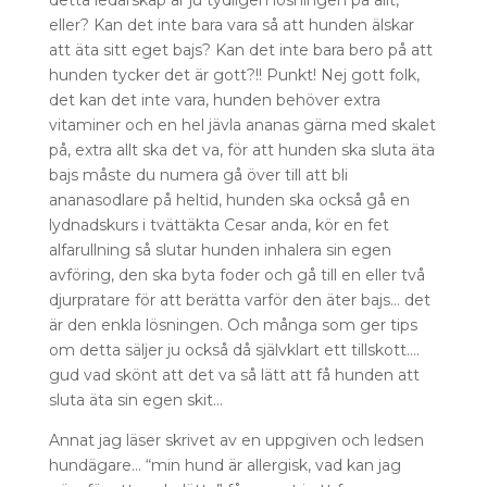
detta ledarskap är ju tydligen lösningen på allt,
eller? Kan det inte bara vara så att hunden älskar
att äta sitt eget bajs? Kan det inte bara bero på att
hunden tycker det är gott?!! Punkt! Nej gott folk,
det kan det inte vara, hunden behöver extra
vitaminer och en hel jävla ananas gärna med skalet
på, extra allt ska det va, för att hunden ska sluta äta
bajs måste du numera gå över till att bli
ananasodlare på heltid, hunden ska också gå en
lydnadskurs i tvättäkta Cesar anda, kör en fet
alfarullning så slutar hunden inhalera sin egen
avföring, den ska byta foder och gå till en eller två
djurpratare för att berätta varför den äter bajs… det
är den enkla lösningen. Och många som ger tips
om detta säljer ju också då självklart ett tillskott….
gud vad skönt att det va så lätt att få hunden att
sluta äta sin egen skit…
Annat jag läser skrivet av en uppgiven och ledsen
hundägare… “min hund är allergisk, vad kan jag