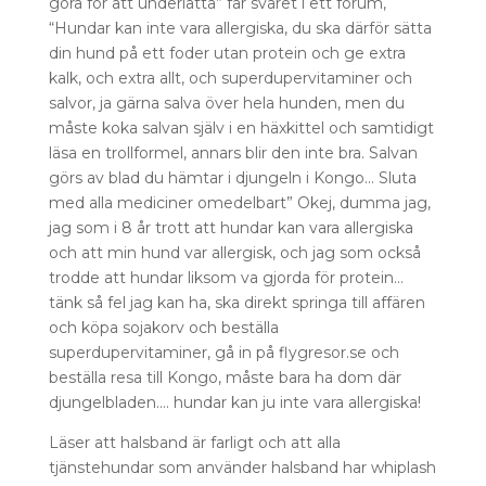
göra för att underlätta” får svaret i ett forum,
“Hundar kan inte vara allergiska, du ska därför sätta
din hund på ett foder utan protein och ge extra
kalk, och extra allt, och superdupervitaminer och
salvor, ja gärna salva över hela hunden, men du
måste koka salvan själv i en häxkittel och samtidigt
läsa en trollformel, annars blir den inte bra. Salvan
görs av blad du hämtar i djungeln i Kongo… Sluta
med alla mediciner omedelbart” Okej, dumma jag,
jag som i 8 år trott att hundar kan vara allergiska
och att min hund var allergisk, och jag som också
trodde att hundar liksom va gjorda för protein…
tänk så fel jag kan ha, ska direkt springa till affären
och köpa sojakorv och beställa
superdupervitaminer, gå in på flygresor.se och
beställa resa till Kongo, måste bara ha dom där
djungelbladen…. hundar kan ju inte vara allergiska!
Läser att halsband är farligt och att alla
tjänstehundar som använder halsband har whiplash