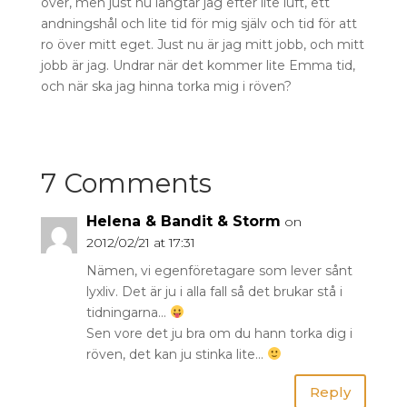
över, men just nu längtar jag efter lite luft, ett
andningshål och lite tid för mig själv och tid för att
ro över mitt eget. Just nu är jag mitt jobb, och mitt
jobb är jag. Undrar när det kommer lite Emma tid,
och när ska jag hinna torka mig i röven?
7 Comments
Helena & Bandit & Storm
on
2012/02/21 at 17:31
Nämen, vi egenföretagare som lever sånt
lyxliv. Det är ju i alla fall så det brukar stå i
tidningarna…
Sen vore det ju bra om du hann torka dig i
röven, det kan ju stinka lite…
Reply