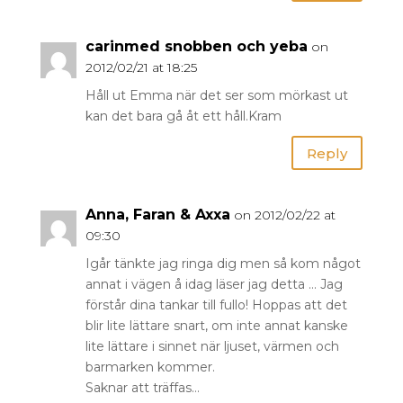
carinmed snobben och yeba
on
2012/02/21 at 18:25
Håll ut Emma när det ser som mörkast ut
kan det bara gå åt ett håll.Kram
Reply
Anna, Faran & Axxa
on 2012/02/22 at
09:30
Igår tänkte jag ringa dig men så kom något
annat i vägen å idag läser jag detta … Jag
förstår dina tankar till fullo! Hoppas att det
blir lite lättare snart, om inte annat kanske
lite lättare i sinnet när ljuset, värmen och
barmarken kommer.
Saknar att träffas…