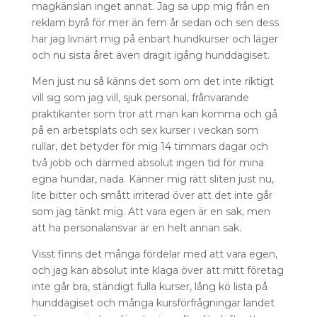
magkänslan inget annat. Jag sa upp mig från en
reklam byrå för mer än fem år sedan och sen dess
har jag livnärt mig på enbart hundkurser och läger
och nu sista året även dragit igång hunddagiset.
Men just nu så känns det som om det inte riktigt
vill sig som jag vill, sjuk personal, frånvarande
praktikanter som tror att man kan komma och gå
på en arbetsplats och sex kurser i veckan som
rullar, det betyder för mig 14 timmars dagar och
två jobb och därmed absolut ingen tid för mina
egna hundar, nada. Känner mig rätt sliten just nu,
lite bitter och smått irriterad över att det inte går
som jag tänkt mig. Att vara egen är en sak, men
att ha personalansvar är en helt annan sak.
Visst finns det många fördelar med att vara egen,
och jag kan absolut inte klaga över att mitt företag
inte går bra, ständigt fulla kurser, lång kö lista på
hunddagiset och många kursförfrågningar landet