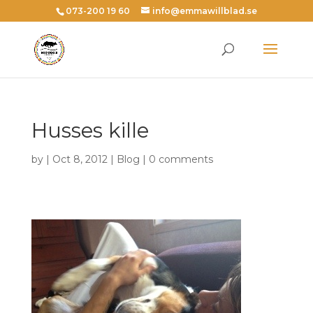
073-200 19 60
info@emmawillblad.se
Husses kille
by | Oct 8, 2012 |
Blog
|
0 comments