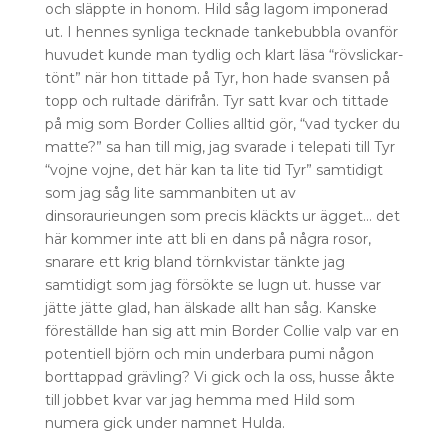
och släppte in honom. Hild såg lagom imponerad
ut. I hennes synliga tecknade tankebubbla ovanför
huvudet kunde man tydlig och klart läsa “rövslickar-
tönt” när hon tittade på Tyr, hon hade svansen på
topp och rultade därifrån. Tyr satt kvar och tittade
på mig som Border Collies alltid gör, “vad tycker du
matte?” sa han till mig, jag svarade i telepati till Tyr
“vojne vojne, det här kan ta lite tid Tyr” samtidigt
som jag såg lite sammanbiten ut av
dinsoraurieungen som precis kläckts ur ägget… det
här kommer inte att bli en dans på några rosor,
snarare ett krig bland törnkvistar tänkte jag
samtidigt som jag försökte se lugn ut. husse var
jätte jätte glad, han älskade allt han såg. Kanske
föreställde han sig att min Border Collie valp var en
potentiell björn och min underbara pumi någon
borttappad grävling? Vi gick och la oss, husse åkte
till jobbet kvar var jag hemma med Hild som
numera gick under namnet Hulda.