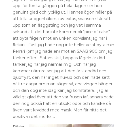
upp, för första gången på hela dagen ser hon
genuint glad och lycklig ut. Hennes ögon håller på
att trilla ur ögonhålorna av extas, svansen står rätt
upp som en flaggstång och jag vet i samma
sekund att det här inte kommer bli “pice of cake”
att byta fågeln mot en unken korvslant jag har i
fickan… Fast jag hade nog inte heller velat byta min
Ferrari (om jag hade en) mot en SAAB 900 om jag
tänker efter… Satans skit, hoppas fågeln är död
tänker jag när jag närmar mig. Och när jag
kommer närmre ser jag att den är stendöd och
djupfryst, den har inget huvud och den hade sett
bättre dagar om man säger så, ena vingen hänger
och den dog inte idag kan jag konstatera… jag är
väldigt glad över att den var frusen iaf, annars hade
den nog också haft en utsökt odör och kanske då
även varit kryddad med mask. Man får hitta det
positiva i det mörka….