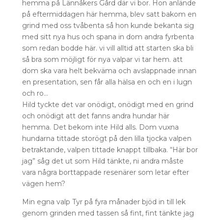
hemma på Lännåkers Gård där vi bor. Hon anlände
på eftermiddagen här hemma, blev satt bakom en
grind med oss tvåbenta så hon kunde bekanta sig
med sitt nya hus och spana in dom andra fyrbenta
som redan bodde här. vi vill alltid att starten ska bli
så bra som möjligt för nya valpar vi tar hem. att
dom ska vara helt bekväma och avslappnade innan
en presentation, sen får alla hälsa en och en i lugn
och ro…
Hild tyckte det var onödigt, onödigt med en grind
och onödigt att det fanns andra hundar här
hemma. Det bekom inte Hild alls. Dom vuxna
hundarna tittade storögt på den lilla tjocka valpen
betraktande, valpen tittade knappt tillbaka. “Här bor
jag” såg det ut som Hild tänkte, ni andra måste
vara några borttappade resenärer som letar efter
vägen hem?
Min egna valp Tyr på fyra månader bjöd in till lek
genom grinden med tassen så fint, fint tänkte jag