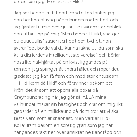
precis som jag. Men vart är Hild?
Jag ser henne en bit bort, modig tös tänker jag,
hon har knallat iväg några hundra meter bort och
jag fjantar till mig och gullar lite i samma ögonblick
hon tittar upp på mig “Men heeeej Hiiiiild, vad gör
du guuuuullis” säger jag högt och tydligt, hon
svarar “det borde väl du kunna räkna ut, du som ska
kalla dig jordens intelligentaste varelse” och börjar
nosa lite halvhjärtat på en kvist liggandes på
tomten, jag springer åt andra hållet och ropar det
gladaste jag kan få fram och med stor entusiasm
“Hiiiiild, kom då Hild” och försvinner bakom ett
krön, det är som att öppna alla boxar på
Greyhoundracing när jag gör så, ALLA mina
vallhundar maxar sin hastighet och drar om mig likt
geparder på en milliskeund då dom tror att vi ska
testa vem som är snabbast. Men vart är Hild?
Kollar fram bakom en spretig gran som jag har
hängandes rakt ner över ansiktet helt andfådd och