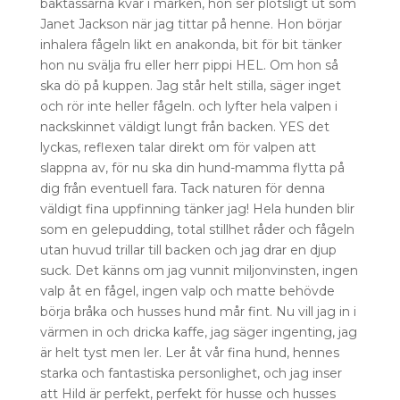
baktassarna kvar i marken, hon ser plötsligt ut som
Janet Jackson när jag tittar på henne. Hon börjar
inhalera fågeln likt en anakonda, bit för bit tänker
hon nu svälja fru eller herr pippi HEL. Om hon så
ska dö på kuppen. Jag står helt stilla, säger inget
och rör inte heller fågeln. och lyfter hela valpen i
nackskinnet väldigt lungt från backen. YES det
lyckas, reflexen talar direkt om för valpen att
slappna av, för nu ska din hund-mamma flytta på
dig från eventuell fara. Tack naturen för denna
väldigt fina uppfinning tänker jag! Hela hunden blir
som en gelepudding, total stillhet råder och fågeln
utan huvud trillar till backen och jag drar en djup
suck. Det känns om jag vunnit miljonvinsten, ingen
valp åt en fågel, ingen valp och matte behövde
börja bråka och husses hund mår fint. Nu vill jag in i
värmen in och dricka kaffe, jag säger ingenting, jag
är helt tyst men ler. Ler åt vår fina hund, hennes
starka och fantastiska personlighet, och jag inser
att Hild är perfekt, perfekt för husse och husses