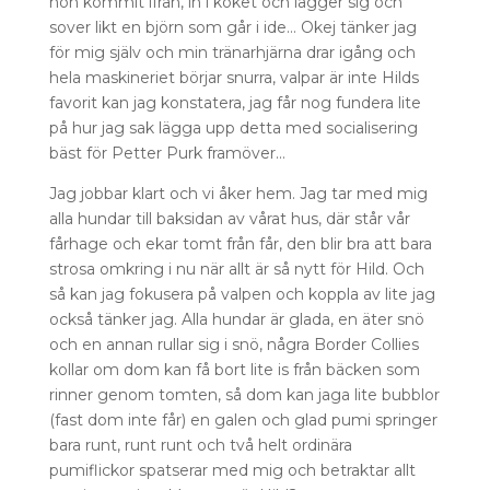
hon kommit ifrån, in i köket och lägger sig och
sover likt en björn som går i ide… Okej tänker jag
för mig själv och min tränarhjärna drar igång och
hela maskineriet börjar snurra, valpar är inte Hilds
favorit kan jag konstatera, jag får nog fundera lite
på hur jag sak lägga upp detta med socialisering
bäst för Petter Purk framöver…
Jag jobbar klart och vi åker hem. Jag tar med mig
alla hundar till baksidan av vårat hus, där står vår
fårhage och ekar tomt från får, den blir bra att bara
strosa omkring i nu när allt är så nytt för Hild. Och
så kan jag fokusera på valpen och koppla av lite jag
också tänker jag. Alla hundar är glada, en äter snö
och en annan rullar sig i snö, några Border Collies
kollar om dom kan få bort lite is från bäcken som
rinner genom tomten, så dom kan jaga lite bubblor
(fast dom inte får) en galen och glad pumi springer
bara runt, runt runt och två helt ordinära
pumiflickor spatserar med mig och betraktar allt