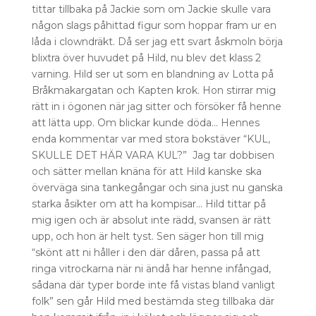
tittar tillbaka på Jackie som om Jackie skulle vara
någon slags påhittad figur som hoppar fram ur en
låda i clowndräkt. Då ser jag ett svart åskmoln börja
blixtra över huvudet på Hild, nu blev det klass 2
varning. Hild ser ut som en blandning av Lotta på
Bråkmakargatan och Kapten krok. Hon stirrar mig
rätt in i ögonen när jag sitter och försöker få henne
att lätta upp. Om blickar kunde döda… Hennes
enda kommentar var med stora bokstäver “KUL,
SKULLE DET HÄR VARA KUL?” Jag tar dobbisen
och sätter mellan knäna för att Hild kanske ska
överväga sina tankegångar och sina just nu ganska
starka åsikter om att ha kompisar… Hild tittar på
mig igen och är absolut inte rädd, svansen är rätt
upp, och hon är helt tyst. Sen säger hon till mig
“skönt att ni håller i den där dåren, passa på att
ringa vitrockarna när ni ändå har henne infångad,
sådana där typer borde inte få vistas bland vanligt
folk” sen går Hild med bestämda steg tillbaka där