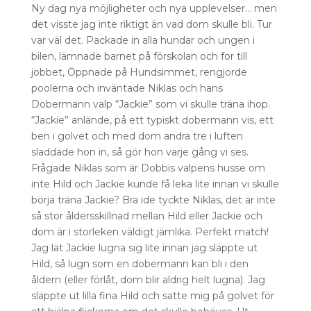
Ny dag nya möjligheter och nya upplevelser… men
det visste jag inte riktigt än vad dom skulle bli. Tur
var väl det. Packade in alla hundar och ungen i
bilen, lämnade barnet på förskolan och for till
jobbet, Öppnade på Hundsimmet, rengjorde
poolerna och inväntade Niklas och hans
Dobermann valp “Jackie” som vi skulle träna ihop.
“Jackie” anlände, på ett typiskt dobermann vis, ett
ben i golvet och med dom andra tre i luften
sladdade hon in, så gör hon varje gång vi ses.
Frågade Niklas som är Dobbis valpens husse om
inte Hild och Jackie kunde få leka lite innan vi skulle
börja träna Jackie? Bra ide tyckte Niklas, det är inte
så stor åldersskillnad mellan Hild eller Jackie och
dom är i storleken väldigt jämlika. Perfekt match!
Jag lät Jackie lugna sig lite innan jag släppte ut
Hild, så lugn som en dobermann kan bli i den
åldern (eller förlåt, dom blir aldrig helt lugna). Jag
släppte ut lilla fina Hild och satte mig på golvet för