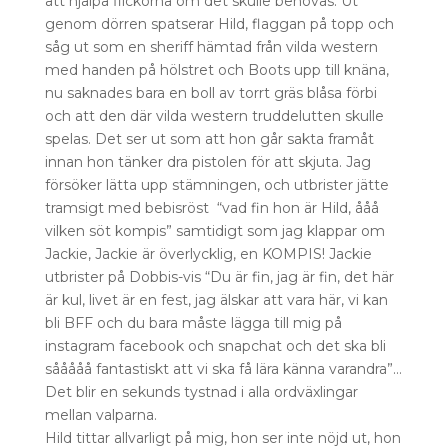
att hjälpa flickorna om det skulle behövas. Ut
genom dörren spatserar Hild, flaggan på topp och
såg ut som en sheriff hämtad från vilda western
med handen på hölstret och Boots upp till knäna,
nu saknades bara en boll av torrt gräs blåsa förbi
och att den där vilda western truddelutten skulle
spelas. Det ser ut som att hon går sakta framåt
innan hon tänker dra pistolen för att skjuta. Jag
försöker lätta upp stämningen, och utbrister jätte
tramsigt med bebisröst “vad fin hon är Hild, ååå
vilken söt kompis” samtidigt som jag klappar om
Jackie, Jackie är överlycklig, en KOMPIS! Jackie
utbrister på Dobbis-vis “Du är fin, jag är fin, det här
är kul, livet är en fest, jag älskar att vara här, vi kan
bli BFF och du bara måste lägga till mig på
instagram facebook och snapchat och det ska bli
sååååå fantastiskt att vi ska få lära känna varandra”…
Det blir en sekunds tystnad i alla ordväxlingar
mellan valparna.
Hild tittar allvarligt på mig, hon ser inte nöjd ut, hon