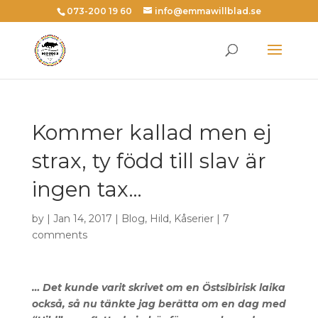
073-200 19 60
info@emmawillblad.se
Kommer kallad men ej
strax, ty född till slav är
ingen tax…
by | Jan 14, 2017 |
Blog
,
Hild
,
Kåserier
|
7
comments
… Det kunde varit skrivet om en Östsibirisk laika
också, så nu tänkte jag berätta om en dag med