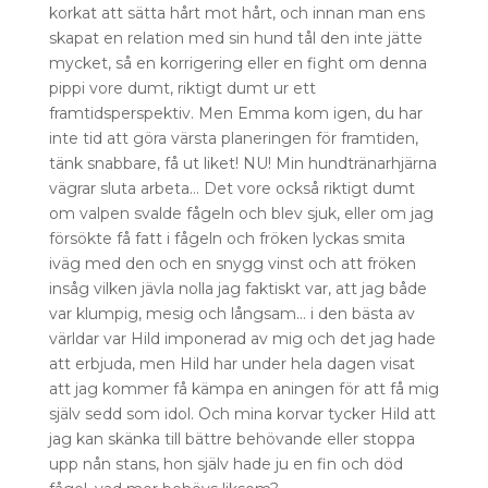
korkat att sätta hårt mot hårt, och innan man ens
skapat en relation med sin hund tål den inte jätte
mycket, så en korrigering eller en fight om denna
pippi vore dumt, riktigt dumt ur ett
framtidsperspektiv. Men Emma kom igen, du har
inte tid att göra värsta planeringen för framtiden,
tänk snabbare, få ut liket! NU! Min hundtränarhjärna
vägrar sluta arbeta… Det vore också riktigt dumt
om valpen svalde fågeln och blev sjuk, eller om jag
försökte få fatt i fågeln och fröken lyckas smita
iväg med den och en snygg vinst och att fröken
insåg vilken jävla nolla jag faktiskt var, att jag både
var klumpig, mesig och långsam… i den bästa av
världar var Hild imponerad av mig och det jag hade
att erbjuda, men Hild har under hela dagen visat
att jag kommer få kämpa en aningen för att få mig
själv sedd som idol. Och mina korvar tycker Hild att
jag kan skänka till bättre behövande eller stoppa
upp nån stans, hon själv hade ju en fin och död