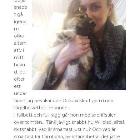
Börjar
snabb
t gå
igeno
m
olika
altern
ativ i
mitt
huvu
d. Ett
efter
ett
under
tiden jag bevakar den Östsibiriska Tigern med
fågelhelvettet i munnen…
I fullbett och full ragg går hon med sheriffstilen
över tomten… Tänk jävligt snabbt nu Willblad, alltså
skitsnabbt! vad är smartast just nu? Och vad är
smartast för framtiden, av erfarenhet är det jätte