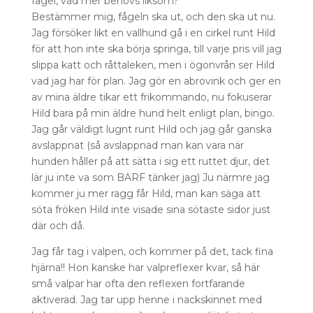
fågel, vad mer behövs liksom?
Bestämmer mig, fågeln ska ut, och den ska ut nu.
Jag försöker likt en vallhund gå i en cirkel runt Hild
för att hon inte ska börja springa, till varje pris vill jag
slippa katt och råttaleken, men i ögonvrån ser Hild
vad jag har för plan. Jag gör en abrovink och ger en
av mina äldre tikar ett frikommando, nu fokuserar
Hild bara på min äldre hund helt enligt plan, bingo.
Jag går väldigt lugnt runt Hild och jag går ganska
avslappnat (så avslappnad man kan vara när
hunden håller på att sätta i sig ett ruttet djur, det
lär ju inte va som BARF tänker jag) Ju närmre jag
kommer ju mer ragg får Hild, man kan säga att
söta fröken Hild inte visade sina sötaste sidor just
där och då.
Jag får tag i valpen, och kommer på det, tack fina
hjärna!! Hon kanske har valpreflexer kvar, så här
små valpar har ofta den reflexen fortfarande
aktiverad. Jag tar upp henne i nackskinnet med