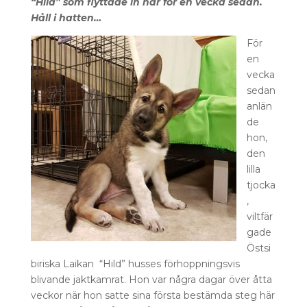
“Hild” som flyttade in här för en vecka sedan.
Håll i hatten…
För
en
vecka
sedan
anlän
de
hon,
den
lilla
tjocka
,
viltfär
gade
Östsi
biriska Laikan “Hild” husses förhoppningsvis
blivande jaktkamrat. Hon var några dagar över åtta
veckor när hon satte sina första bestämda steg här