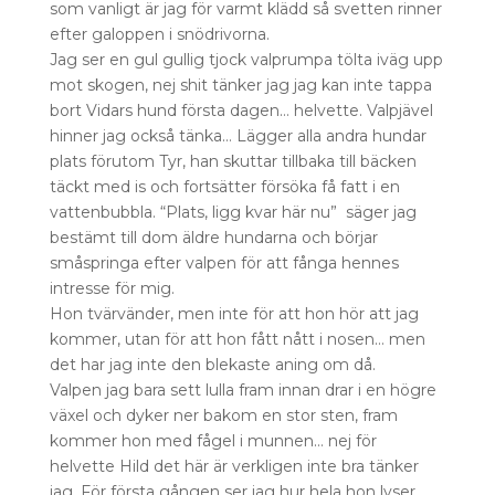
som vanligt är jag för varmt klädd så svetten rinner
efter galoppen i snödrivorna.
Jag ser en gul gullig tjock valprumpa tölta iväg upp
mot skogen, nej shit tänker jag jag kan inte tappa
bort Vidars hund första dagen… helvette. Valpjävel
hinner jag också tänka… Lägger alla andra hundar
plats förutom Tyr, han skuttar tillbaka till bäcken
täckt med is och fortsätter försöka få fatt i en
vattenbubbla. “Plats, ligg kvar här nu” säger jag
bestämt till dom äldre hundarna och börjar
småspringa efter valpen för att fånga hennes
intresse för mig.
Hon tvärvänder, men inte för att hon hör att jag
kommer, utan för att hon fått nått i nosen… men
det har jag inte den blekaste aning om då.
Valpen jag bara sett lulla fram innan drar i en högre
växel och dyker ner bakom en stor sten, fram
kommer hon med fågel i munnen… nej för
helvette Hild det här är verkligen inte bra tänker
jag. För första gången ser jag hur hela hon lyser