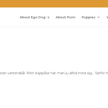
About Ego Dog´s
About Pumi
Puppies
 utan vattenskål. Men bajspåse har man ju alltid med sig… Varför h