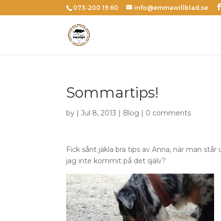
073-200 19 60
info@emmawillblad.se
Sommartips!
by | Jul 8, 2013 |
Blog
|
0 comments
Fick sånt jäkla bra tips av Anna, när man står
jag inte kommit på det själv?