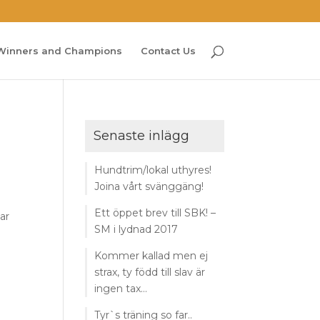
Winners and Champions
Contact Us
Senaste inlägg
Hundtrim/lokal uthyres!
Joina vårt svänggäng!
Ett öppet brev till SBK! –
ar
SM i lydnad 2017
Kommer kallad men ej
strax, ty född till slav är
ingen tax…
Tyr`s träning so far..