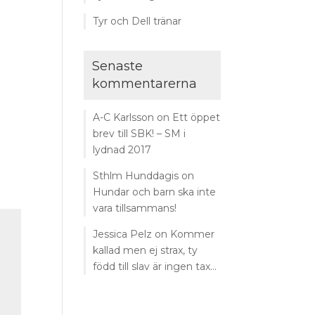
Tyr och Dell tränar
Senaste
kommentarerna
A-C Karlsson
on
Ett öppet
brev till SBK! – SM i
lydnad 2017
Sthlm Hunddagis
on
Hundar och barn ska inte
vara tillsammans!
Jessica Pelz
on
Kommer
kallad men ej strax, ty
född till slav är ingen tax…